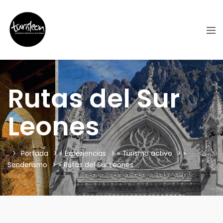
Rutas del Sur
Leones
Portada
»
Experiencias
»
Turismo activo
»
Senderismo
»
Rutas del Sur Leones