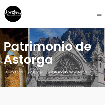
Patrimonio de
Astorga
Portada
»
Astorga
»
Patrimonio de Astorga