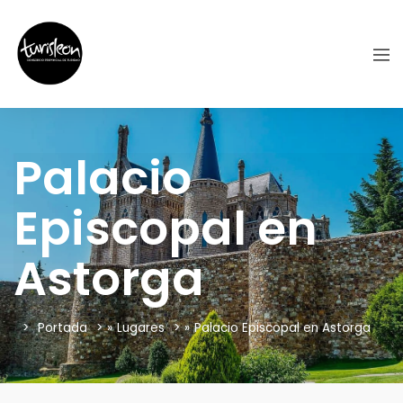
Palacio
Episcopal en
Astorga
Portada
»
Lugares
»
Palacio Episcopal en Astorga