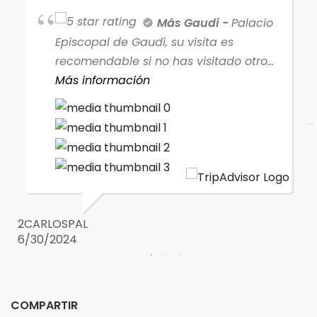
Más Gaudí
Palacio
Episcopal de Gaudí, su visita es
recomendable si no has visitado otro
edificio con su particulariedad. Tiene
Más información
buena vista desde el exterior.
SU
6/
2CARLOSPAL
6/30/2024
COMPARTIR