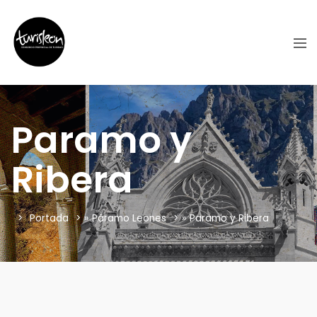
Paramo y
Ribera
Portada
»
Páramo Leones
»
Paramo y Ribera