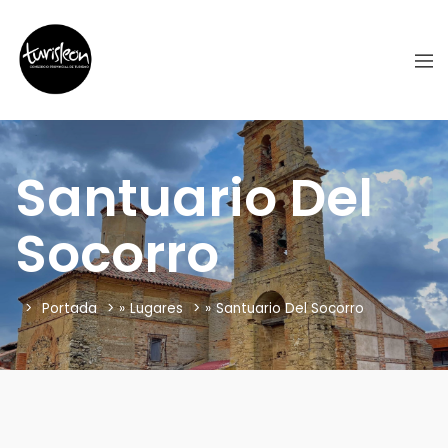
Santuario Del
Socorro
Portada
»
Lugares
»
Santuario Del Socorro