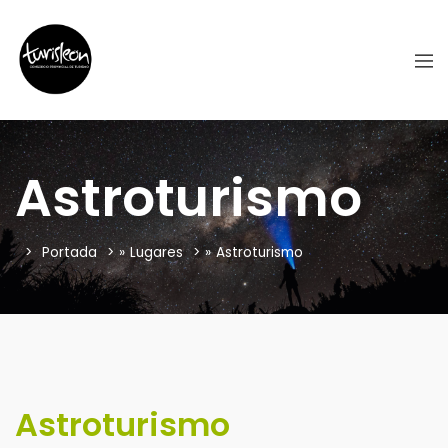
Astroturismo
Portada
»
Lugares
»
Astroturismo
Astroturismo