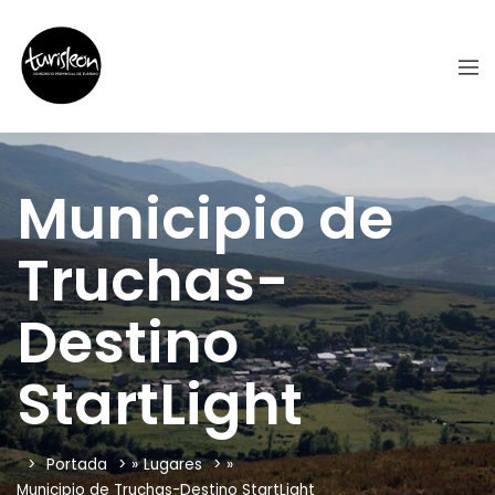
Municipio de
Truchas-
Destino
StartLight
Portada
»
Lugares
»
Municipio de Truchas-Destino StartLight