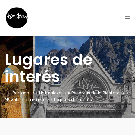
Lugares de
interés
Portada
»
Naturaleza
»
Reservas de la Biosfera
»
RB Valle de Laciana
»
Lugares de interés