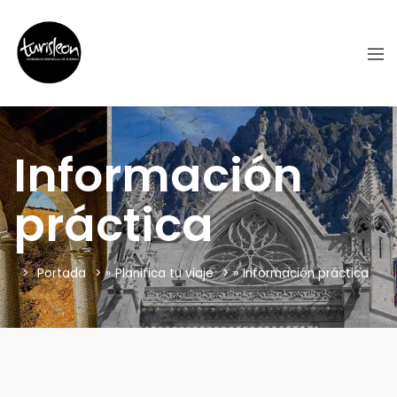
Información
práctica
Portada
»
Planifica tu viaje
»
Información práctica