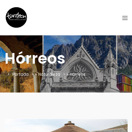
Hórreos
Portada
»
Naturaleza
»
Hórreos