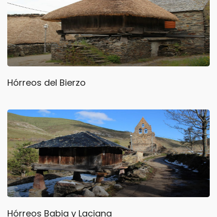
Hórreos del Bierzo
Hórreos Babia y Laciana