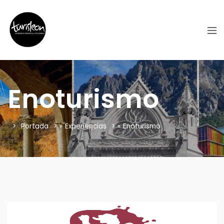
Enoturismo
Portada
»
Experiencias
»
Enoturismo