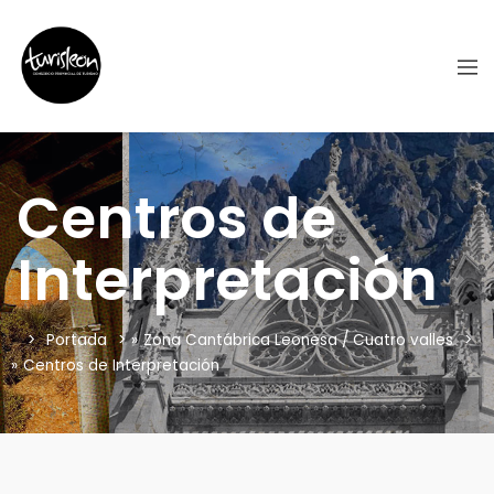
Centros de
Interpretación
Portada
»
Zona Cantábrica Leonesa / Cuatro valles
»
Centros de Interpretación