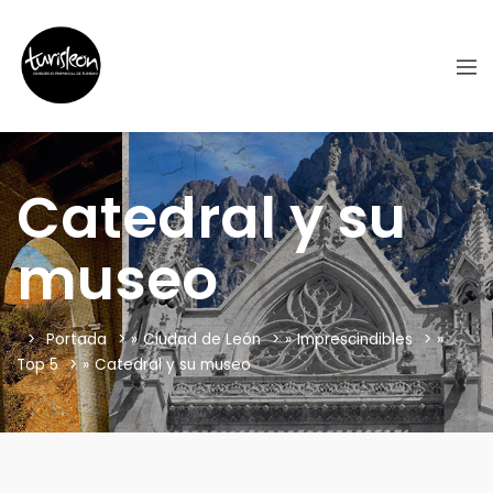
Catedral y su
museo
Portada
»
Ciudad de León
»
Imprescindibles
»
Top 5
»
Catedral y su museo