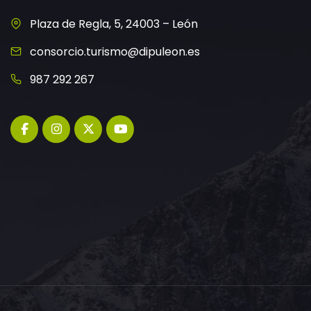
Plaza de Regla, 5, 24003 – León
consorcio.turismo@dipuleon.es
987 292 267