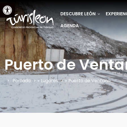
Abrir barra de herramientas
DESCUBRE LEÓN
EXPERIEN
AGENDA
Puerto de Vent
Portada
»
Lugares
»
Puerto de Ventana