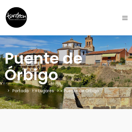
Puente de
Órbigo
Portada
»
Lugares
»
Puente de Órbigo