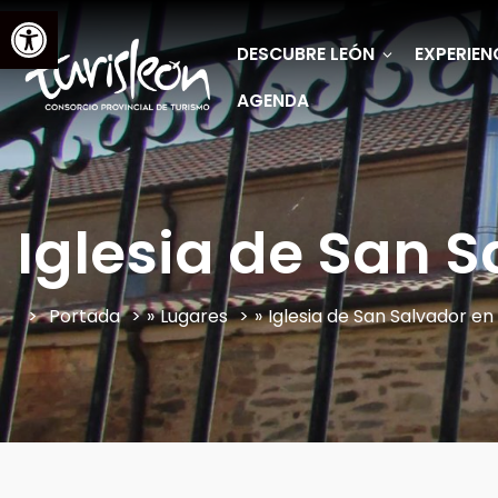
Abrir barra de herramientas
DESCUBRE LEÓN
EXPERIEN
AGENDA
Iglesia de San 
Portada
»
Lugares
»
Iglesia de San Salvador en