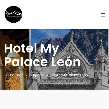
Hotel My
Palace León
Portada
»
Lugares
»
Hotel My Palace León