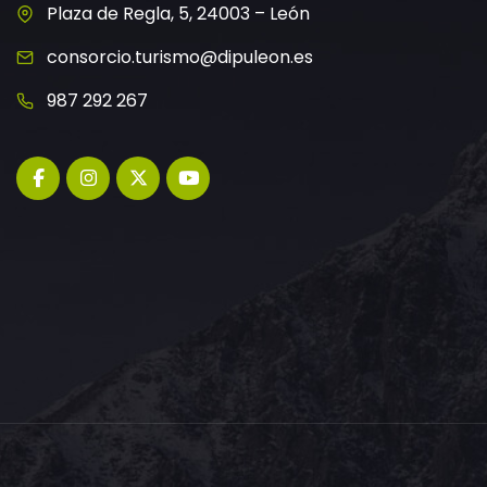
Plaza de Regla, 5, 24003 – León
consorcio.turismo@dipuleon.es
987 292 267