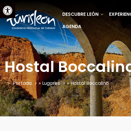
Abrir barra de herramientas
DESCUBRE LEÓN
EXPERIEN
AGENDA
Hostal Boccalin
Portada
»
Lugares
»
Hostal Boccalino