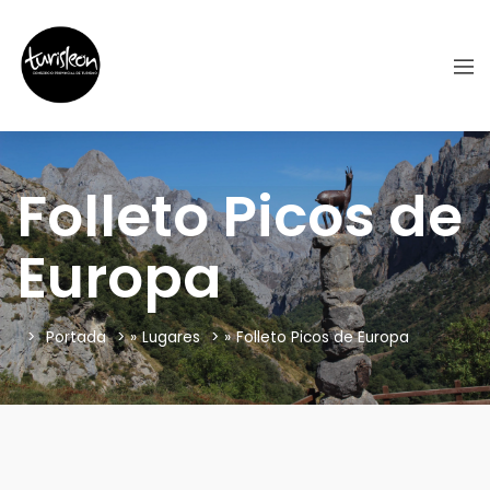
Folleto Picos de
Europa
Portada
»
Lugares
»
Folleto Picos de Europa