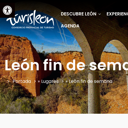
Abrir barra de herramientas
DESCUBRE LEÓN
EXPERIEN
AGENDA
León fin de sem
Portada
»
Lugares
»
León fin de semana