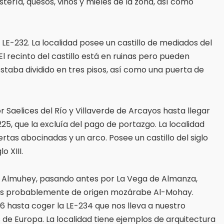
tería, quesos, vinos y mieles de la zona, así como
 LE-232. La localidad posee un castillo de mediados del
El recinto del castillo está en ruinas pero pueden
estaba dividido en tres pisos, así como una puerta de
 Saelices del Río y Villaverde de Arcayos hasta llegar
25, que la excluía del pago de portazgo. La localidad
rtas abocinadas y un arco. Posee un castillo del siglo
o XIII.
e Almuhey, pasando antes por La Vega de Almanza,
y es probablemente de origen mozárabe Al-Mohay.
 hasta coger la LE-234 que nos lleva a nuestro
os de Europa. La localidad tiene ejemplos de arquitectura