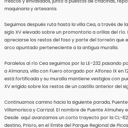
frescos y envasados, junto a puestos de chacinas, repos
maquinaria y artesanía.
Seguimos después ruta hasta la villa Cea, a través de la
siglo XV elevado sobre un promontorio a orillas del río. 
apreciarse los restos del foso y parte del torreón que 
arco apuntado perteneciente a la antigua muralla.
Paralelos al río Cea seguimos por la LE-232 pasando por
a Almanza, villa con Fuero otorgado por Alfonso IX en 12
está fortificada y su muralla mantiene vestigios con pue
XV erigido sobre los restos de un castillo anterior del sigl
Continuamos camino hacia la siguiente parada, Puent
Villamorisca y Carrizal. El nombre de Puente Almuhe
Desde aquí avanzamos un corto trayecto por la CL-626
destino, Prioro, en el límite del Parque Regional de Pic