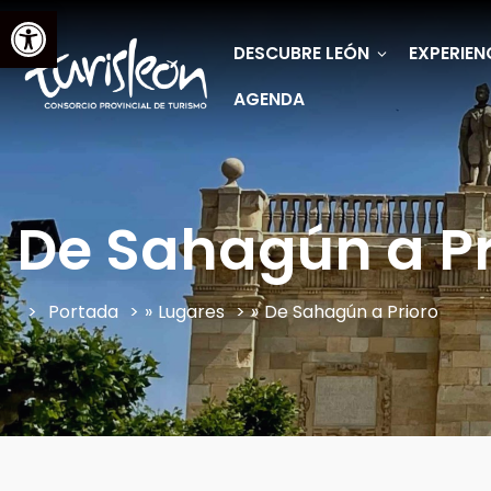
Abrir barra de herramientas
DESCUBRE LEÓN
EXPERIEN
AGENDA
De Sahagún a Pr
Portada
»
Lugares
»
De Sahagún a Prioro