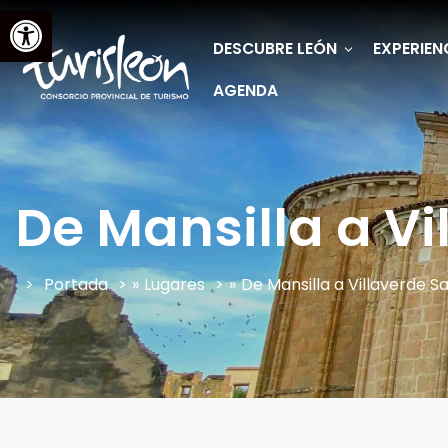
Abrir barra de herramientas
DESCUBRE LEÓN
EXPERIEN
AGENDA
De Mansilla a V
Portada
»
Lugares
»
De Mansilla a Villaverde S