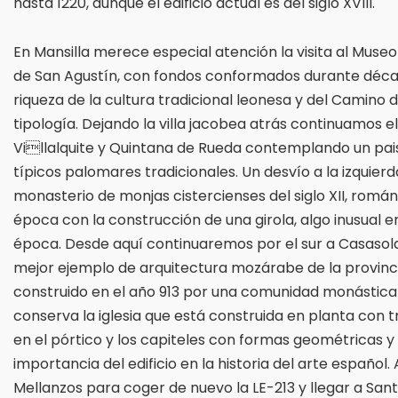
hasta 1220, aunque el edificio actual es del siglo XVIII.
En Mansilla merece especial atención la visita al Museo
de San Agustín, con fondos conformados durante décad
riqueza de la cultura tradicional leonesa y del Camino 
tipología. Dejando la villa jacobea atrás continuamos 
Villalquite y Quintana de Rueda contemplando un paisaje
típicos palomares tradicionales. Un desvío a la izquier
monasterio de monjas cistercienses del siglo XII, román
época con la construcción de una girola, algo inusual e
época. Desde aquí continuaremos por el sur a Casasola 
mejor ejemplo de arquitectura mozárabe de la provinci
construido en el año 913 por una comunidad monástica
conserva la iglesia que está construida en planta con t
en el pórtico y los capiteles con formas geométricas 
importancia del edificio en la historia del arte españo
Mellanzos para coger de nuevo la LE-213 y llegar a Sant