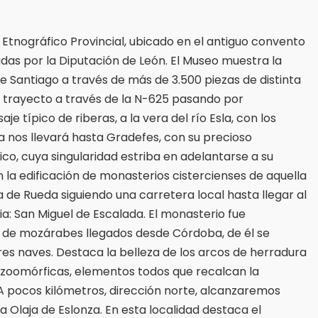
 Etnográfico Provincial, ubicado en el antiguo convento
as por la Diputación de León. El Museo muestra la
de Santiago a través de más de 3.500 piezas de distinta
el trayecto a través de la N-625 pasando por
 típico de riberas, a la vera del río Esla, con los
da nos llevará hasta Gradefes, con su precioso
ico, cuya singularidad estriba en adelantarse a su
n la edificación de monasterios cistercienses de aquella
de Rueda siguiendo una carretera local hasta llegar al
a: San Miguel de Escalada. El monasterio fue
 de mozárabes llegados desde Córdoba, de él se
res naves. Destaca la belleza de los arcos de herradura
y zoomórficas, elementos todos que recalcan la
l. A pocos kilómetros, dirección norte, alcanzaremos
a Olaja de Eslonza. En esta localidad destaca el