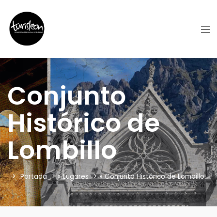
Conjunto
Histórico de
Lombillo
Portada
»
Lugares
»
Conjunto Histórico de Lombillo