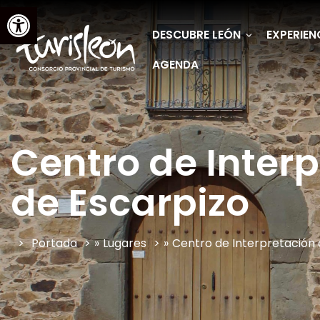
Abrir barra de herramientas
DESCUBRE LEÓN
EXPERIEN
AGENDA
Centro de Inter
de Escarpizo
Portada
»
Lugares
»
Centro de Interpretación