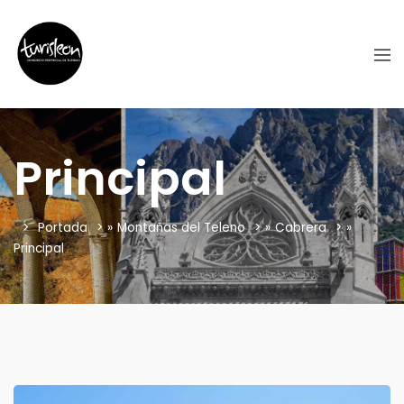
Principal
Portada
»
Montañas del Teleno
»
Cabrera
»
Principal