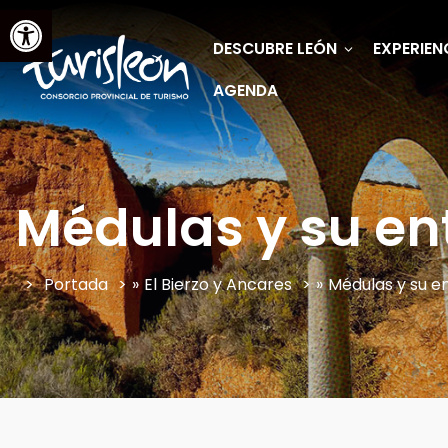
Abrir barra de herramientas
DESCUBRE LEÓN
EXPERIEN
AGENDA
Médulas y su en
Portada
»
El Bierzo y Ancares
»
Médulas y su e